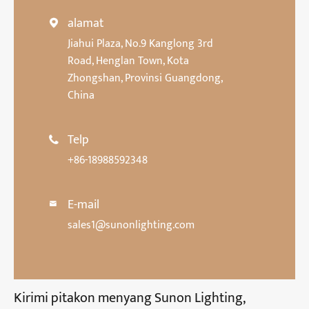
alamat

Jiahui Plaza, No.9 Kanglong 3rd
Road, Henglan Town, Kota
Zhongshan, Provinsi Guangdong,
China
Telp

+86-18988592348
E-mail

sales1@sunonlighting.com
Kirimi pitakon menyang Sunon Lighting,