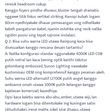
reresik headroom cukup.
Kanggo foyers pindho dhuwur, kluster tengah dramatis
nggawe titik fokus vertikal striking. Kanopi kubah logam
60cm nyedhiyakake dhasar pemasangan sing ndhelikake
kabeh pangaturan kabel, njamin estetika sing resik nalika
ngidini posisi sing tepat sajrone instalasi.
Q 2: Bisa suhu warna LED utawa Rampung kaca bisa
disesuaikan kanggo rencana desain tartamtu?
A: Nalika konfigurasi standar nggunakake 4000K LED COB
putih netral lan kaca bening optik kanthi tekstur
gelombang embossed, Sunon Lighting nawakake
kustomisasi OEM sing komprehensif kanggo pesenan akeh.
Suhu werna LED alternatif (2700K putih anget kanggo
ambiance omah utawa 5000K putih kelangan kanggo
kajelasan komersial) kasedhiya.
Opsi kaca kalebu warna abu-abu, amber, utawa wiji, lan
hardware logam bisa ditemtokake ing kuningan satin
(dituduhake), ireng matte, nikel sing disapu, utawa