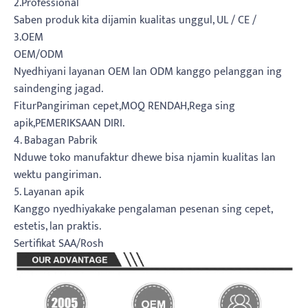
2.Professional
Saben produk kita dijamin kualitas unggul, UL / CE /
3.OEM
OEM/ODM
Nyedhiyani layanan OEM lan ODM kanggo pelanggan ing
saindenging jagad.
FiturPangiriman cepet,MOQ RENDAH,Rega sing
apik,PEMERIKSAAN DIRI.
4. Babagan Pabrik
Nduwe toko manufaktur dhewe bisa njamin kualitas lan
wektu pangiriman.
5. Layanan apik
Kanggo nyedhiyakake pengalaman pesenan sing cepet,
estetis, lan praktis.
Sertifikat SAA/Rosh