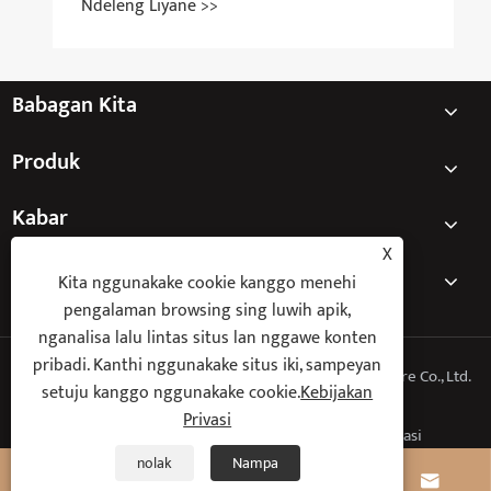
Ndeleng Liyane >>
Babagan Kita
Produk
Kabar
X
Hubungi Kita
Kita nggunakake cookie kanggo menehi
pengalaman browsing sing luwih apik,
nganalisa lalu lintas situs lan nggawe konten
pribadi. Kanthi nggunakake situs iki, sampeyan
Hak Cipta © 2026 Zhongshan Sunon Lighting Manufacture Co., Ltd.
setuju kanggo nggunakake cookie.
Kebijakan
Kabeh Hak Dilindungi
Privasi
Links
Sitemap
RSS
XML
Kebijakan Privasi
nolak
Nampa



