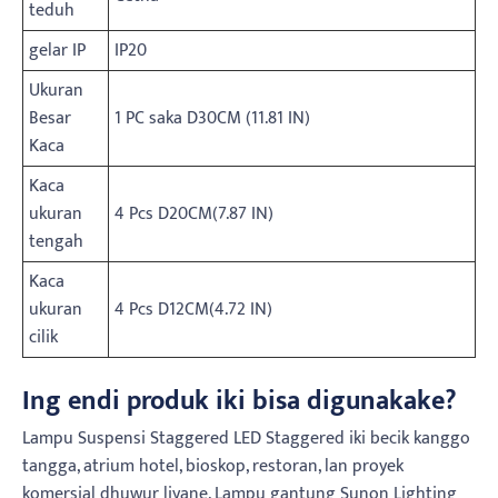
teduh
gelar IP
IP20
Ukuran
Besar
1 PC saka D30CM (11.81 IN)
Kaca
Kaca
ukuran
4 Pcs D20CM(7.87 IN)
tengah
Kaca
ukuran
4 Pcs D12CM(4.72 IN)
cilik
Ing endi produk iki bisa digunakake?
Lampu Suspensi Staggered LED Staggered iki becik kanggo
tangga, atrium hotel, bioskop, restoran, lan proyek
komersial dhuwur liyane. Lampu gantung Sunon Lighting