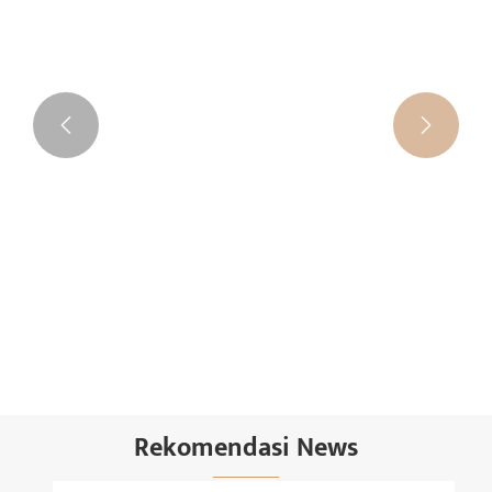


Dimmable 2 cahya Torchiere Floor Lamp
Ndeleng Liyane >>
Rekomendasi News