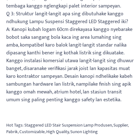
tembaga kanggo nglengkapi palet interior sampeyan.
Q 3: Struktur langit-langit apa sing dibutuhake kanggo
ndhukung Lampu Suspensi Staggered LED Staggered iki?
A: Kanopi kubah logam 60cm direkayasa kanggo nyebarake
bobot saka sangang bola kaca ing area lumahing sing
amba, kompatibel karo balok langit-langit standar nalika
dipasang kanthi bener ing kothak listrik sing dikuatake.
Kanggo instalasi komersial utawa langit-langit sing dhuwur
banget, disaranake verifikasi jarak joist lan kapasitas muat
karo kontraktor sampeyan. Desain kanopi ndhelikake kabeh
sambungan hardware lan listrik, nampilake finish sing apik
kanggo omah mewah, atrium hotel, lan stasiun transit
umum sing paling penting kanggo safety lan estetika.
Hot Tags: Staggered LED Stair Suspension Lamp Produsen, Supplier,
Pabrik, Customizable, High Quality, Sunon Lighting