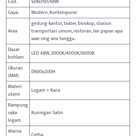
Cod.
SD60191/48W
Gaya.
Modern, Kontemporer
gedung kantor, teater, bioskop, stasiun
Area
transportasi umum, restoran, lan papan apa
wae sing ana tangga.
Dasar
LED 48W, 3000K/4000K/6000K
bohlam
Ukuran
D600x200H
(MM)
Materi
Logam + Kaca
utami
Rampung
saka
Kuningan Satin
logam
Warna
Cetha