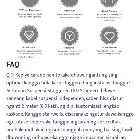
FAQ
Q 1: Kepiye carane nemtokake dhuwur gantung sing
optimal kanggo bola kaca staggered ing instalasi tangga?
A: Lampu Suspensi Staggered LED Staggered duwe
sangang kabel suspensi independen, saben bisa diatur
nganti 2 meter (6,5 kaki), ngidini kustomisasi lengkap
kaskade. Kanggo stairwells, disaranake ngatur dawa kanggo
ngetutake slope saka tangga-lingkaran ngisor cedhak
undhak-undhakan ngisor, munggah menyang bal sing luwih
dhuwur ing ndhuwur-kanggo njaga imbangan visual lan