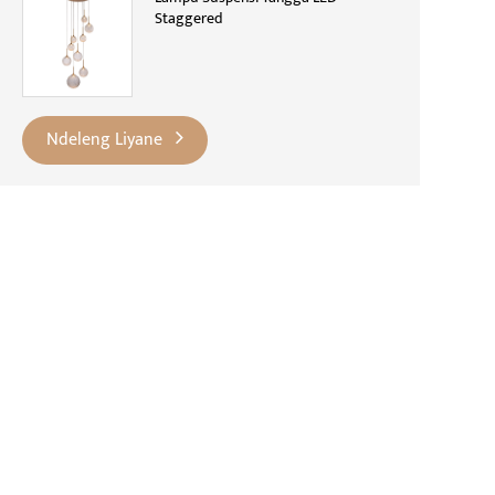
Staggered
Ndeleng Liyane