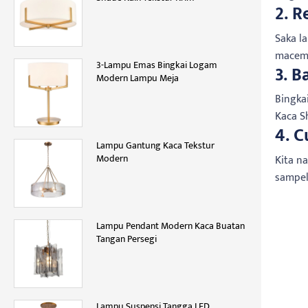
2. 
Saka l
macem 
3-Lampu Emas Bingkai Logam
3. 
Modern Lampu Meja
Bingka
Kaca S
4. 
Lampu Gantung Kaca Tekstur
Modern
Kita n
sampel
Lampu Pendant Modern Kaca Buatan
Tangan Persegi
Lampu Suspensi Tangga LED