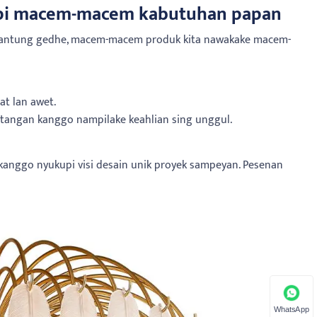
upi macem-macem kabutuhan papan
 gantung gedhe, macem-macem produk kita nawakake macem-
t lan awet.
i tangan kanggo nampilake keahlian sing unggul.
kanggo nyukupi visi desain unik proyek sampeyan. Pesenan
WhatsApp