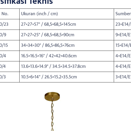
sifikasi Teknis
 No.
Ukuran (inch / cm)
Sumber
0/23
27×27×57" / 68,5×68,5×145cm
23×E14/
0/9
27×27×25" / 68,5×68,5×90cm
9×E14/E
0/15
34×34×30" / 86,5×86,5×76cm
15×E14/
0/4
16.5×16.5×16" / 42×42×40.6cm
4×E14/E
0/4
13.6×13.6×14.9" / 34.5×34.5×37.8cm
4×E14/E
0/3
10.5×6×14" / 26.5×15.2×35.5cm
3×E14/E