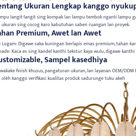
Rentang Ukuran Lengkap kanggo nyuk
ampu langit-langit sing kompak lan lampu tembok nganti lampu
ukuran sing cocog karo kabutuhan saben ruangan lan proyek.
Bahan Premium, Awet lan Awet
i Logam: Digawe saka kuningan berlapis emas premium, tahan kara
hade: Kaca es sing kandel kanthi tekstur kaya wulu, digawe kanth
Customizable, Sampel kasedhiya
awakake finish khusus, pangaturan ukuran, lan layanan OEM/ODM 
 olèh kanggo verifikasi kualitas produk sadurunge tuku akeh