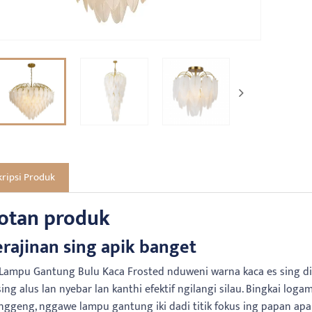
ripsi Produk
otan produk
erajinan sing apik banget
Lampu Gantung Bulu Kaca Frosted nduweni warna kaca es sing dila
sing alus lan nyebar lan kanthi efektif ngilangi silau. Bingkai l
anggeng, nggawe lampu gantung iki dadi titik fokus ing papan apa