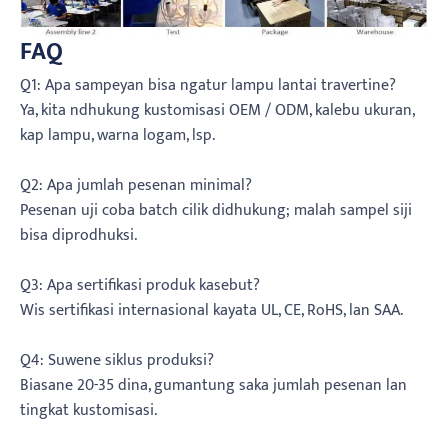
FAQ
Q1: Apa sampeyan bisa ngatur lampu lantai travertine?
Ya, kita ndhukung kustomisasi OEM / ODM, kalebu ukuran,
kap lampu, warna logam, lsp.
Q2: Apa jumlah pesenan minimal?
Pesenan uji coba batch cilik didhukung; malah sampel siji
bisa diprodhuksi.
Q3: Apa sertifikasi produk kasebut?
Wis sertifikasi internasional kayata UL, CE, RoHS, lan SAA.
Q4: Suwene siklus produksi?
Biasane 20-35 dina, gumantung saka jumlah pesenan lan
tingkat kustomisasi.