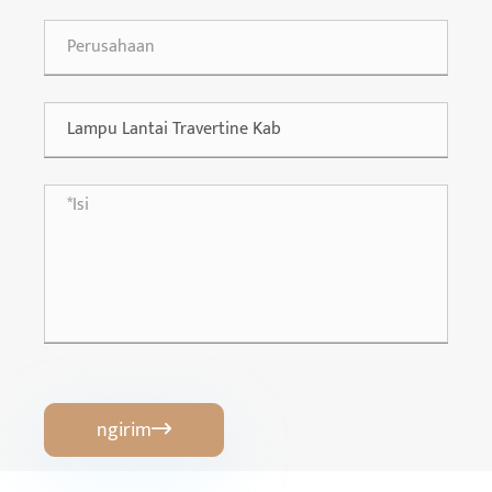
ngirim
