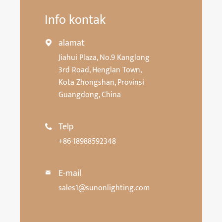
Info kontak
alamat

Jiahui Plaza, No.9 Kanglong
3rd Road, Henglan Town,
Kota Zhongshan, Provinsi
Guangdong, China
Telp

+86-18988592348
E-mail

sales1@sunonlighting.com