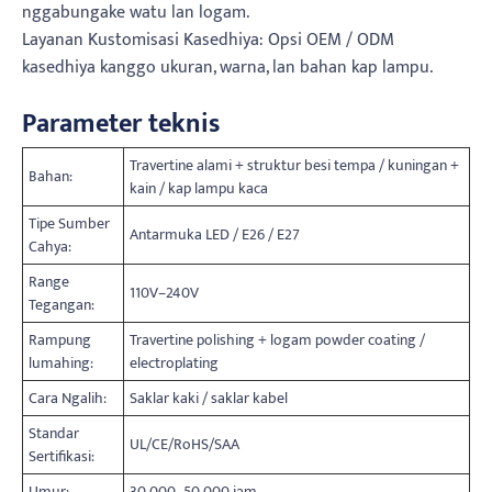
nggabungake watu lan logam.
Layanan Kustomisasi Kasedhiya: Opsi OEM / ODM
kasedhiya kanggo ukuran, warna, lan bahan kap lampu.
Parameter teknis
Travertine alami + struktur besi tempa / kuningan +
Bahan:
kain / kap lampu kaca
Tipe Sumber
Antarmuka LED / E26 / E27
Cahya:
Range
110V–240V
Tegangan:
Rampung
Travertine polishing + logam powder coating /
lumahing:
electroplating
Cara Ngalih:
Saklar kaki / saklar kabel
Standar
UL/CE/RoHS/SAA
Sertifikasi:
Umur:
30.000–50.000 jam