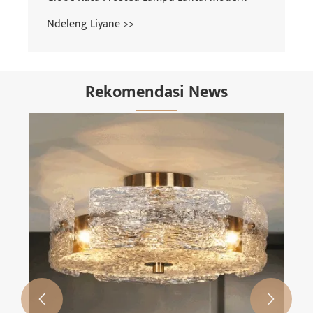
Ndeleng Liyane >>
Rekomendasi News
Napa Lampu Lantai Travertine Dadi Pilihan
Utama kanggo Desain Lampu Omah
Minimalis Modern?
Ndeleng Liyane >>

